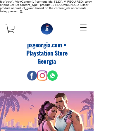
fbq('track', 'ViewContent', { content_ids: ['123'], // 'REQUIRED': array
of product IDs content_type: 'product', // RECOMMENDED: Either
product or product_group based on the content_ids or contents
being passed. });
psgeorgia.com •
Playstation Store
Georgia