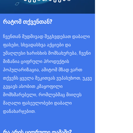
რატომ თქვენთან?
ჩვენთან მუდმივად შეგხვდებათ დაბალი
ფასები, სხვადასხვა აქციები და
უმაღლესი ხარისხის მომსახურება, ჩვენი
მიზანია ციფრული პროდუქტის
პოპულარიზაცია, ამიტომ მზად ვართ
თქვენს ყველა შეკითვას ვუპასუხოთ, უკვე
გვყავს ასობით კმაყოფილი
მომხმარებელი, რომლებმაც მიიღეს
მაღალი ფასეულობები დაბალი
დანახარჯებით.
რა არის ციფრული თამაში?