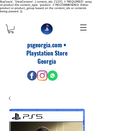
fbq('track', 'ViewContent', { content_ids: ['123'], // 'REQUIRED': array
of product IDs content_type: 'product', // RECOMMENDED: Either
product or product_group based on the content_ids or contents
being passed. });
psgeorgia.com •
Playstation Store
Georgia