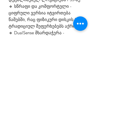
🔹 სწრაფი და კომფორტული -
ციფრული ვერსია იტვირთება
წამებში, რაც ფიზიკური დისკის (CD)
ტრადიციულ შეფერხებებს აქრობს
🔹 DualSense მხარდაჭერა -
შეიგრძენით თითოეული გასროლა,
მანქანის მართვა და დარტყმა
Haptic Feedback-ის დახმარებით
007 First Light PS5-ზე არის ერთ-
ერთი საუკეთესო შენაძენი ექშენ-
სათავგადასავლო ჟანრისა და
ჯაშუშური ისტორიების
მოყვარულთათვის.
🔑 შეუკვეთეთ 007 First Light PS5
psgeorgia.com-ზე და დაიწყეთ
თქვენი პირველი მისია დღესვე!