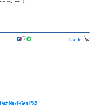
ents being passed. });
Log In
fest Next-Gen PS5