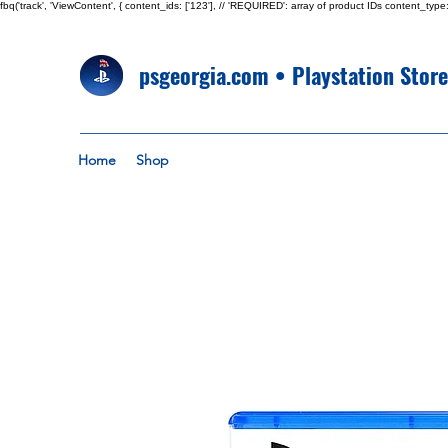
fbq('track', 'ViewContent', { content_ids: ['123'], // 'REQUIRED': array of product IDs content_
psgeorgia.com • Playstation Stor
Home
Shop