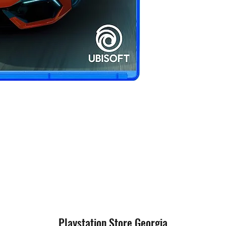
პირველ შემთხვევ
ექაუნთით და ინტ
აუცილებელი არ ა
მეორე შემთხვევა
და საჭიროა მხოლ
fi-თ ან კაბელით.
ორივე შემთხვევა
ექაუნთით.
Playstation Store Georgia