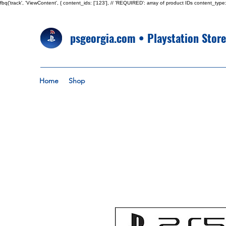
fbq('track', 'ViewContent', { content_ids: ['123'], // 'REQUIRED': array of product IDs content_
psgeorgia.com • Playstation Stor
Home
Shop