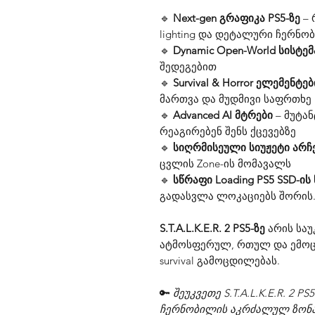
🔹
Next-gen გრაფიკა PS5-ზე
– 
lighting და დეტალური ჩერნო
🔹
Dynamic Open-World სისტემ
შედეგებით
🔹
Survival & Horror ელემენტებ
მართვა და მუდმივი საფრთხე
🔹
Advanced AI მტრები
– მუტა
რეაგირებენ შენს ქცევებზე
🔹
სიღრმისეული სიუჟეტი არჩ
ცვლის Zone-ის მომავალს
🔹
სწრაფი Loading PS5 SSD-ი
გადასვლა ლოკაციებს შორის
S.T.A.L.K.E.R. 2 PS5-ზე
არის საუ
ატმოსფერულ, რთულ და ემოც
survival გამოცდილებას.
🔑
შეუკვეთე S.T.A.L.K.E.R. 2 PS
ჩერნობილის აკრძალულ ზონა