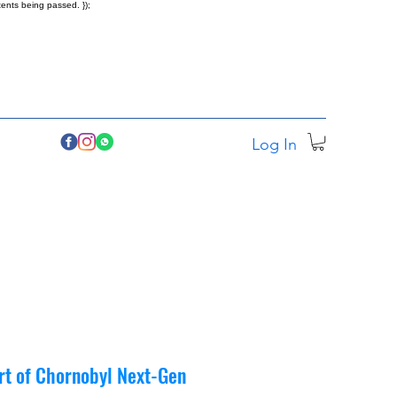
ents being passed. });
Log In
rt of Chornobyl Next-Gen