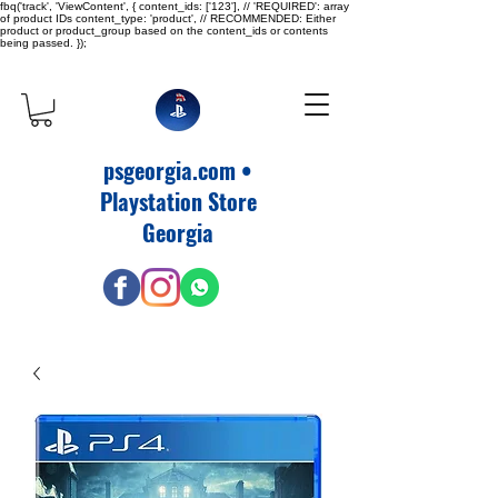
fbq('track', 'ViewContent', { content_ids: ['123'], // 'REQUIRED': array
of product IDs content_type: 'product', // RECOMMENDED: Either
product or product_group based on the content_ids or contents
being passed. });
psgeorgia.com •
Playstation Store
Georgia