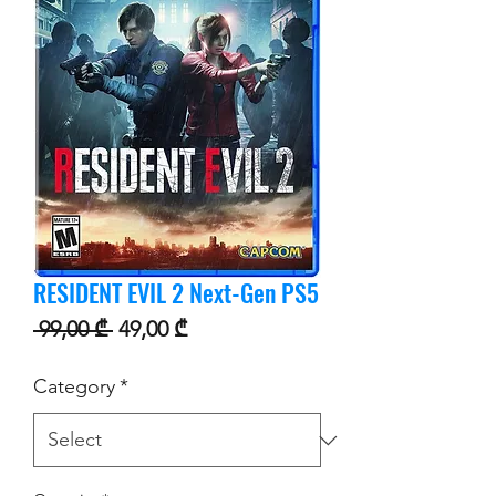
RESIDENT EVIL 2 Next-Gen PS5
Regular Price
Sale Price
 99,00 ₾ 
49,00 ₾
Category
*