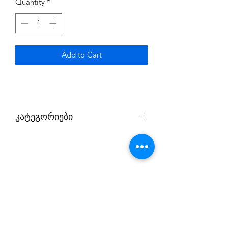
Quantity
*
Add to Cart
კატეგორიები
1. პირველი კატეგორია;
2. მეორე კატეგორია.
პირველ შემთხვევაში თამაშობთ
თქვენი ექაუნთით და ინტერნეტთან
კავშირი აუცილებელი არ არის;
მეორე შემთხვევაში თამაშობთ
ჩვენი ექაუნთით და საჭიროა