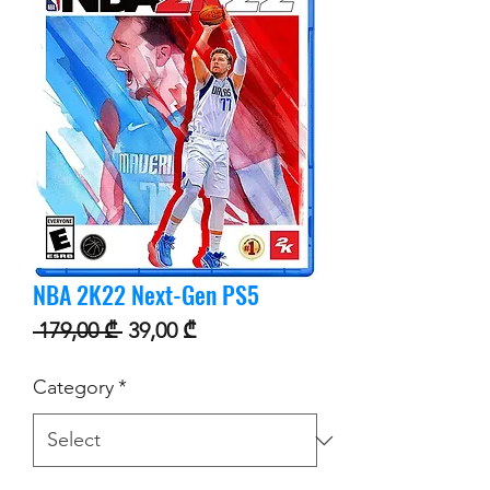
NBA 2K22 Next-Gen PS5
Regular Price
Sale Price
 179,00 ₾ 
39,00 ₾
Category
*