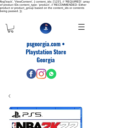
fbq('track', 'ViewContent', { content_ids: ['123'], // 'REQUIRED': array
of product IDs content_type: 'product', // RECOMMENDED: Either
product or product_group based on the content_ids or contents
being passed. });
psgeorgia.com •
Playstation Store
Georgia