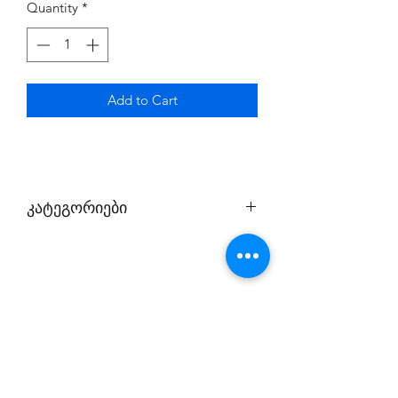
Quantity
*
Add to Cart
კატეგორიები
1. პირველი კატეგორია;
2. მეორე კატეგორია.
პირველ შემთხვევაში თამაშობთ
თქვენი ექაუნთით და ინტერნეტთან
კავშირი აუცილებელი არ არის;
მეორე შემთხვევაში თამაშობთ