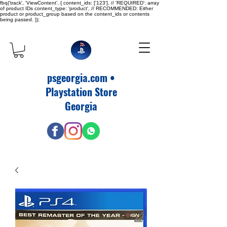
fbq('track', 'ViewContent', { content_ids: ['123'], // 'REQUIRED': array
of product IDs content_type: 'product', // RECOMMENDED: Either
product or product_group based on the content_ids or contents
being passed. });
psgeorgia.com •
Playstation Store
Georgia