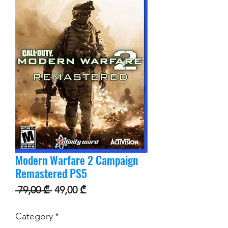
Modern Warfare 2 Campaign
Remastered PS5
Regular Price
Sale Price
 79,00 ₾ 
49,00 ₾
Category
*