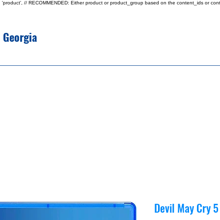
type: 'product', // RECOMMENDED: Either product or product_group based on the content_ids or cont
e Georgia
Devil May Cry 5