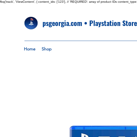
fbq('track', 'ViewContent', { content_ids: ['123'], // 'REQUIRED': array of product IDs content_
psgeorgia.com • Playstation Stor
Home
Shop