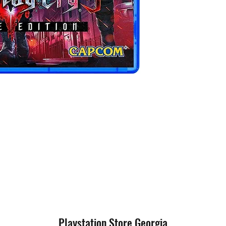
პირველ შემთხვევ
ექაუნთით და ინტ
აუცილებელი არ ა
მეორე შემთხვევა
და საჭიროა მხოლ
fi-თ ან კაბელით.
ორივე შემთხვევა
ექაუნთით.
Playstation Store Georgia