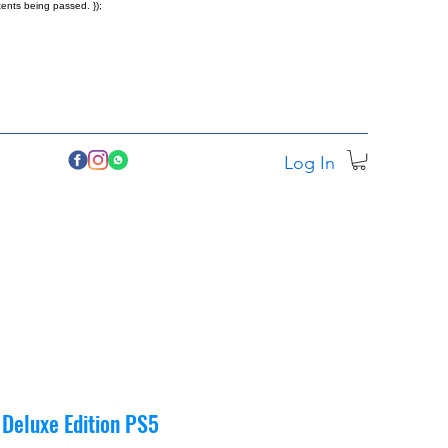
ents being passed. });
Log In
 Deluxe Edition PS5