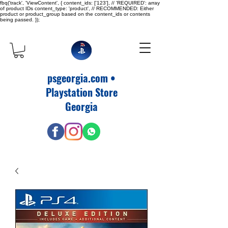
fbq('track', 'ViewContent', { content_ids: ['123'], // 'REQUIRED': array
of product IDs content_type: 'product', // RECOMMENDED: Either
product or product_group based on the content_ids or contents
being passed. });
psgeorgia.com •
Playstation Store
Georgia