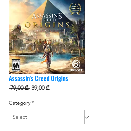
Assassin's Creed Origins
Regular Price
Sale Price
 79,00 ₾ 
39,00 ₾
Category
*