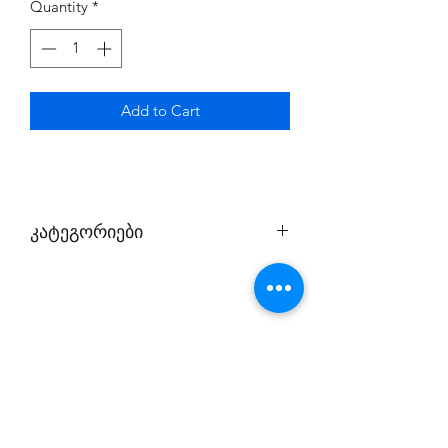
Quantity
*
Add to Cart
კატეგორიები
1. პირველი კატეგორია;
2. მეორე კატეგორია.
პირველ შემთხვევაში თამაშობთ
თქვენი ექაუნთით და ინტერნეტთან
კავშირი აუცილებელი არ არის;
მეორე შემთხვევაში თამაშობთ