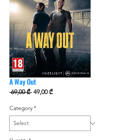
A Way Out
Regular Price
Sale Price
 69,00 ₾ 
49,00 ₾
Category
*