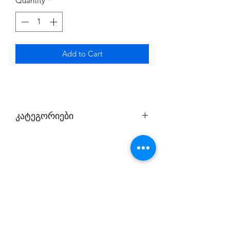
Quantity
*
Add to Cart
კატეგორიები
1. პირველი კატეგორია;
2. მეორე კატეგორია.
პირველ შემთხვევაში თამაშობთ
თქვენი ექაუნთით და ინტერნეტთან
კავშირი აუცილებელი არ არის;
მეორე შემთხვევაში თამაშობთ
ჩვენი ექაუნთით და საჭიროა