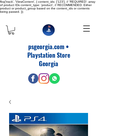
fbq('track', 'ViewContent', { content_ids: ['123'], // 'REQUIRED': array
of product IDs content_type: 'product', // RECOMMENDED: Either
product or product_group based on the content_ids or contents
being passed. });
psgeorgia.com •
Playstation Store
Georgia