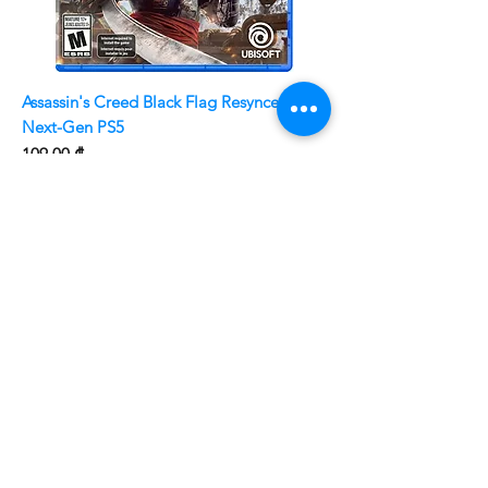
Assassin's Creed Black Flag Resynced
Next-Gen PS5
Price
109,00 ₾
Now Available