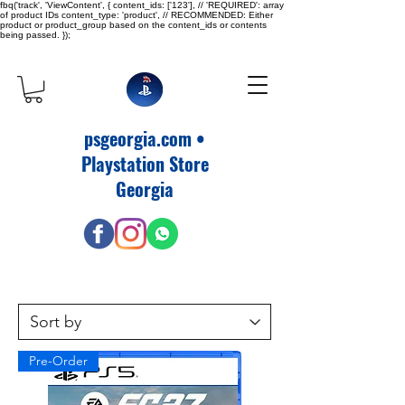
fbq('track', 'ViewContent', { content_ids: ['123'], // 'REQUIRED': array
of product IDs content_type: 'product', // RECOMMENDED: Either
product or product_group based on the content_ids or contents
being passed. });
psgeorgia.com •
Playstation Store
Georgia
Pre-Order